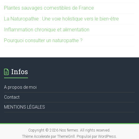
Plantes sauvages comestibles de France
La Naturopathie : Une voie holistique vers le bien-être
Inflammation chronique et alimentation
Pourquoi consulter un naturopathe ?
Infos
A propos de moi
Contact
MENTIONS LÉGALES
Copyright © 2026
Nos fermes
. All rights reserved.
Thème
Accelerate
par ThemeGrill. Propulsé par
WordPress
.